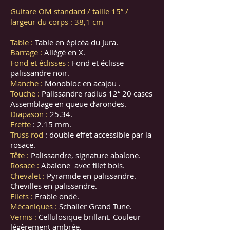
Guitare OM standard / taille 15” /
largeur du corps : 38,1 cm
Table :
Table en épicéa du Jura.
Barrage :
Allégé en X.
Fond et éclisses :
Fond et éclisse
palissandre noir.
Manche :
Monobloc en acajou .
Touche :
Palissandre radius 12“ 20 cases
Assemblage en queue d’arondes.
Diapason :
25.34.
Frette
: 2.15 mm.
Truss rod
: double effet accessible par la
rosace.
Tête :
Palissandre, signature abalone.
Rosace :
Abalone avec filet bois.
Chevalet :
Pyramide en palissandre.
Chevilles en palissandre.
Filets :
Erable ondé.
Mécaniques :
Schaller Grand Tune.
Vernis :
Cellulosique brillant. Couleur
légèrement ambrée.