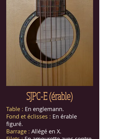
SJPC-E (érable)
Table :
En englemann.
Fond et éclisses :
En érable
figuré.
Barrage :
Allégé en X.
Filets :
En amourette avec contre