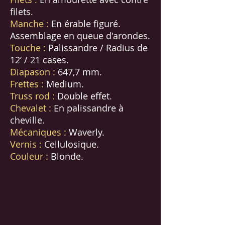
filets.
Manche :
En érable figuré.
Assemblage en queue d'arondes.
Touche :
Palissandre / Radius de
12’ / 21 cases.
Diapason :
647,7 mm.
Frettes :
Medium.
Truss rod :
Double effet.
Chevalet :
En palissandre à
cheville.
Mécaniques :
Waverly.
Vernis :
Cellulosique.
Couleur :
Blonde.