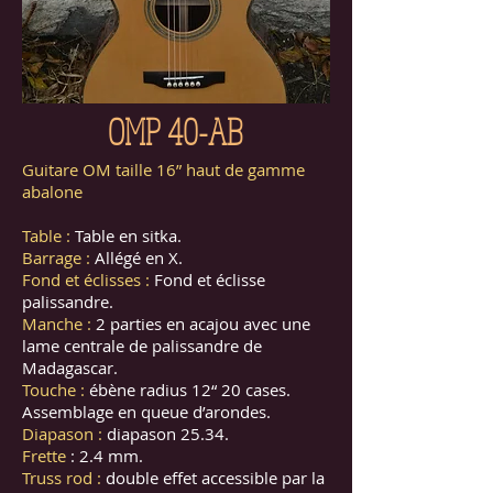
OMP 40-AB
Guitare OM taille 16” haut de gamme
abalone
Table :
Table en sitka.
Barrage :
Allégé en X.
Fond et éclisses :
Fond et éclisse
palissandre.
Manche :
2 parties en acajou avec une
lame centrale de palissandre de
Madagascar.
Touche :
ébène radius 12“ 20 cases.
Assemblage en queue d’arondes.
Diapason :
diapason 25.34.
Frette
: 2.4 mm.
Truss rod :
double effet accessible par la