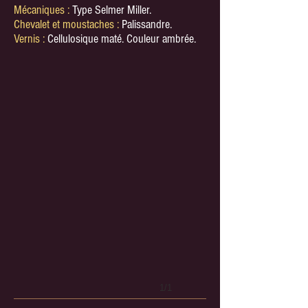
Mécaniques :
Type Selmer Miller.
Chevalet et moustaches :
Palissandre.
Vernis :
Cellulosique maté. Couleur ambrée.
1/1