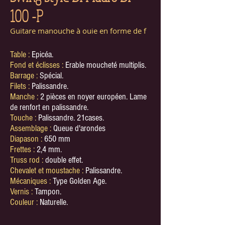
100 -P
Guitare manouche à ouie en forme de f
Table :
Epicéa.
Fond et éclisses :
Erable moucheté multiplis.
Barrage :
Spécial.
Filets :
Palissandre.
Manche :
2 pièces en noyer européen. Lame
de renfort en palissandre.
Touche :
Palissandre. 21cases.
Assemblage :
Queue d'arondes
Diapason :
650 mm
Frettes :
2,4 mm.
Truss rod :
double effet.
Chevalet et moustache :
Palissandre.
Mécaniques :
Type Golden Age.
Vernis :
Tampon.
Couleur :
Naturelle.