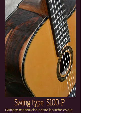
Swing type S100-P
Guitare manouche petite bouche ovale