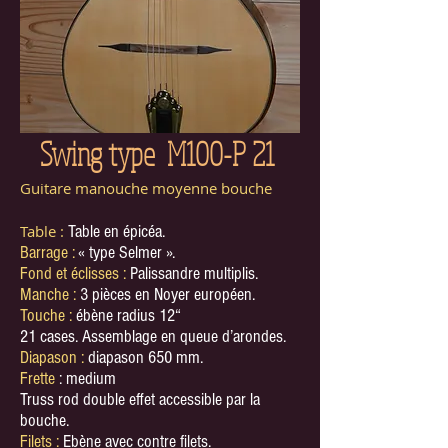
Swing type M100-P 21
Guitare manouche moyenne bouche
Table :
Table en épicéa.
Barrage :
« type Selmer ».
Fond et éclisses :
Palissandre multiplis.
Manche :
3 pièces en Noyer européen.
Touche :
ébène radius 12“
21 cases. Assemblage en queue d’arondes.
Diapason :
diapason 650 mm.
Frette
: medium
Truss rod double effet accessible par la
bouche.
Filets :
Ebène avec contre filets.