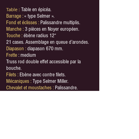
Table :
Table en épicéa.
Barrage :
« type Selmer ».
Fond et éclisses :
Palissandre multiplis.
Manche :
3 pièces en Noyer européen.
Touche :
ébène radius 12“
21 cases. Assemblage en queue d’arondes.
Diapason :
diapason 670 mm.
Frette
: medium
Truss rod double effet accessible par la
bouche.
Filets :
Ebène avec contre filets.
Mécaniques :
Type Selmer Miller.
Chevalet et moustaches :
Palissandre.
Vernis :
Cellulosique brillant. Couleur ambrée.