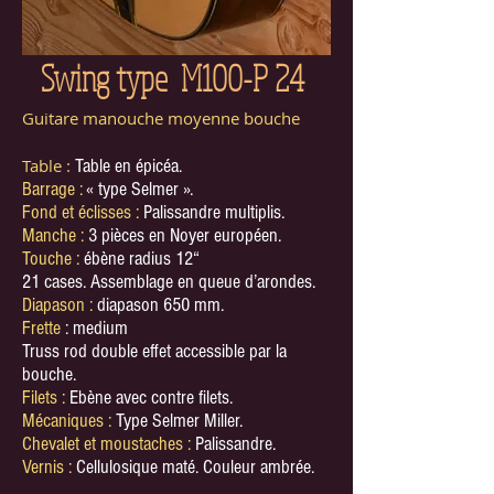
Swing type M100-P 24
Guitare manouche moyenne bouche
Table :
Table en épicéa.
Barrage :
« type Selmer ».
Fond et éclisses :
Palissandre multiplis.
Manche :
3 pièces en Noyer européen.
Touche :
ébène radius 12“
21 cases. Assemblage en queue d’arondes.
Diapason :
diapason 650 mm.
Frette
: medium
Truss rod double effet accessible par la
bouche.
Filets :
Ebène avec contre filets.
Mécaniques :
Type Selmer Miller.
Chevalet et moustaches :
Palissandre.
Vernis :
Cellulosique maté. Couleur ambrée.